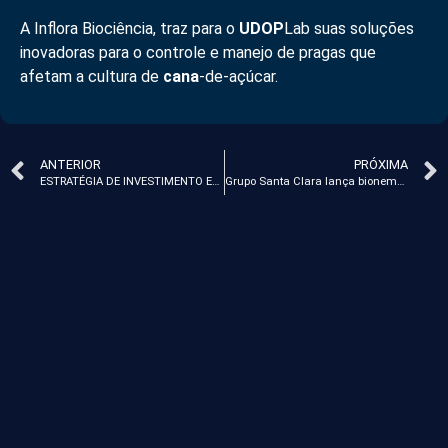
A Inflora Biociência, traz para o
UDOP
Lab suas soluções
inovadoras para o controle e manejo de pragas que
afetam a cultura de
cana
-de-açúcar.
ANTERIOR
PRÓXIMA
ESTRATÉGIA DE INVESTIMENTO EM MERCADO DE CAPITAIS: PRIORIZANDO A AGENDA VERDE
Grupo Santa Clara lança bionematicida com combinação exclusiva de bacilos para combater nematóides em cana-de-açúcar