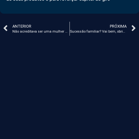
ANTERIOR
PRÓXIMA
Não acreditava ser uma mulher do agro”, diz conselheira do Grupo Santa Clara
Sucessão familiar? Vai bem, obrigado!