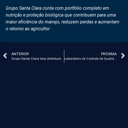
Grupo Santa Clara conta com portfólio completo em
nutrição e proteção biológica que contribuem para uma
maior eficiência do manejo, reduzem perdas e aumentam
o retorno ao agricultor
ANTERIOR
PRÓXIMA
Grupo Santa Clara leva distribuidores a Dubai, Chile e Pantanal em campanha de incentivo Performa+
Laboratório de Controle de Qualidade da Santa Clara Agrociência obtém 100% de desempenho no Ensaio de Proficiência do IAC em Insumos Agrícolas