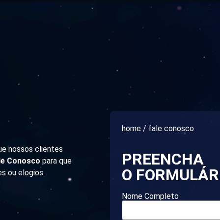
home / fale conosco
ue nossos clientes
PREENCHA
le Conosco
para que
O FORMULÁR
s ou elogios.
Nome Completo