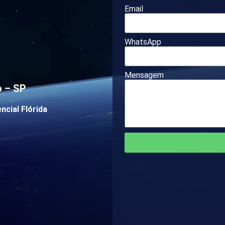
Email
WhatsApp
Mensagem
o – SP
ncial Flórida