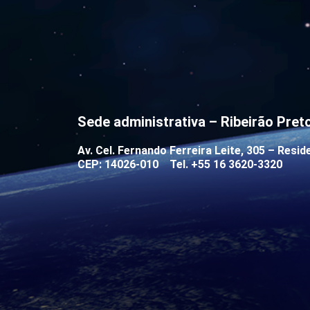
Sede administrativa – Ribeirão Pret
Av. Cel. Fernando Ferreira Leite, 305 – Reside
CEP: 14026-010 Tel.
+55 16 3620-3320