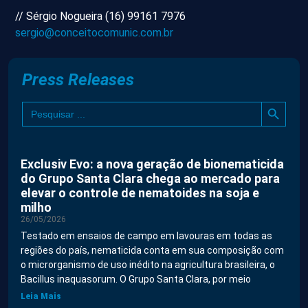
//
Sérgio Nogueira (16) 99161 7976
sergio@conceitocomunic.com.br
Press Releases
Search B
Search
for:
Exclusiv Evo: a nova geração de bionematicida
do Grupo Santa Clara chega ao mercado para
elevar o controle de nematoides na soja e
milho
26/05/2026
Testado em ensaios de campo em lavouras em todas as
regiões do país, nematicida conta em sua composição com
o microrganismo de uso inédito na agricultura brasileira, o
Bacillus inaquasorum. O Grupo Santa Clara, por meio
Leia Mais